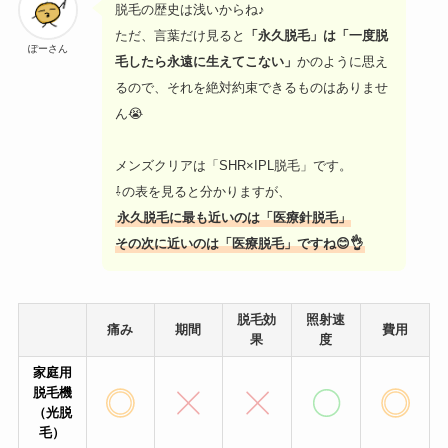
脱毛の歴史は浅いからね♪
ただ、言葉だけ見ると
「永久脱毛」は「一度脱
ぽーさん
毛したら永遠に生えてこない」
かのように思え
るので、それを絶対約束できるものはありませ
ん😭
メンズクリアは「SHR×IPL脱毛」です。
⇩の表を見ると分かりますが、
永久脱毛に最も近いのは「医療針脱毛」
その次に近いのは「医療脱毛」ですね😊👌
脱毛効
照射速
痛み
期間
費用
果
度
家庭用
脱毛機
（光脱
毛）