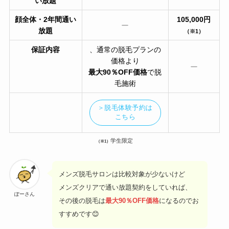
い放題
顔全体・2年間通い
105,000円
放題
（※1）
保証内容
、通常の脱毛プランの
価格より
最大90％OFF価格
で脱
毛施術
＞脱毛体験予約は
こちら
学生限定
（※1）
メンズ脱毛サロンは比較対象が少ないけど
メンズクリアで通い放題契約をしていれば、
ぽーさん
その後の脱毛は
最大90％OFF価格
になるのでお
すすめです😊