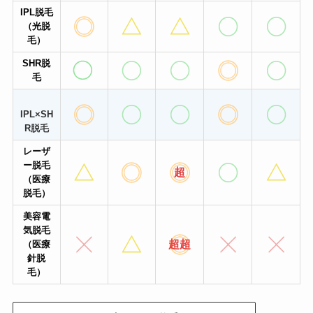
IPL脱毛
（光脱
毛）
SHR脱
毛
IPL×SH
R脱毛
レーザ
ー脱毛
超
（医療
脱毛）
美容電
気脱毛
超
超
（医療
針脱
毛）