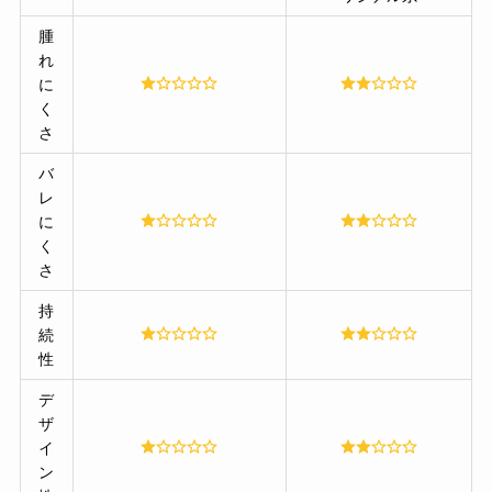
腫
れ
に
く
さ
バ
レ
に
く
さ
持
続
性
デ
ザ
イ
ン