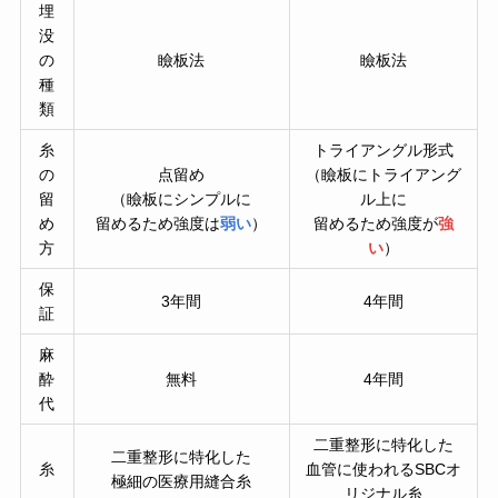
埋
没
の
瞼板法
瞼板法
種
類
糸
トライアングル形式
の
点留め
（瞼板にトライアング
留
（瞼板にシンプルに
ル上に
め
留めるため強度は
弱い
）
留めるため強度が
強
方
い
）
保
3年間
4年間
証
麻
酔
無料
4年間
代
二重整形に特化した
二重整形に特化した
糸
血管に使われるSBCオ
極細の医療用縫合糸
リジナル糸