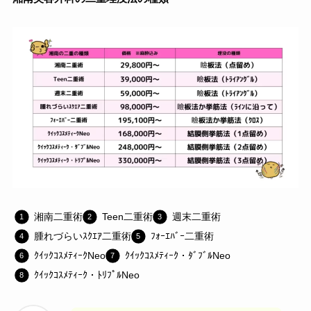
湘南二重術
Teen二重術
週末二重術
腫れづらいｽｸｴｱ二重術
ﾌｫｰｴﾊﾞｰ二重術
ｸｲｯｸｺｽﾒﾃｨｰｸNeo
ｸｲｯｸｺｽﾒﾃｨｰｸ・ﾀﾞﾌﾞﾙNeo
ｸｲｯｸｺｽﾒﾃｨｰｸ・ﾄﾘﾌﾟﾙNeo