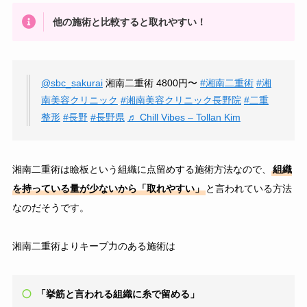
他の施術と比較すると取れやすい！
@sbc_sakurai
湘南二重術 4800円〜
#湘南二重術
#湘
南美容クリニック
#湘南美容クリニック長野院
#二重
整形
#長野
#長野県
♬ Chill Vibes – Tollan Kim
湘南二重術は瞼板という組織に点留めする施術方法なので、
組織
を持っている量が少ないから「取れやすい」
と言われている方法
なのだそうです。
湘南二重術よりキープ力のある施術は
「挙筋と言われる組織に糸で留める」