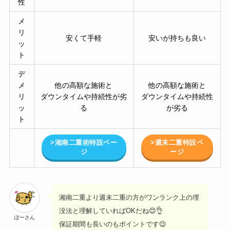
性
メ
リ
安くて手軽
安いが持ちも良い
ッ
ト
デ
メ
他の高額な施術と
他の高額な施術と
リ
ダウンタイムや持続性が劣
ダウンタイムや持続性
ッ
る
が劣る
ト
>湘南二重術特設ペー
>週末二重特設ペ
ジ
ージ
湘南二重より週末二重の方がワンランク上の埋
没法と理解していればOKだね😊👌
ぽーさん
保証期間も長いのもポイントです😉