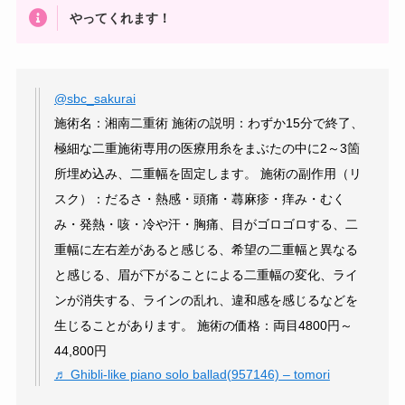
やってくれます！
@sbc_sakurai
施術名：湘南二重術 施術の説明：わずか15分で終了、
極細な二重施術専用の医療用糸をまぶたの中に2～3箇
所埋め込み、二重幅を固定します。 施術の副作用（リ
スク）：だるさ・熱感・頭痛・蕁麻疹・痒み・むく
み・発熱・咳・冷や汗・胸痛、目がゴロゴロする、二
重幅に左右差があると感じる、希望の二重幅と異なる
と感じる、眉が下がることによる二重幅の変化、ライ
ンが消失する、ラインの乱れ、違和感を感じるなどを
生じることがあります。 施術の価格：両目4800円～
44,800円
♬ Ghibli-like piano solo ballad(957146) – tomori