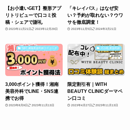
【お小遣いGET】整形アプ
「キレイパス」はなぜ安
リトリビューで口コミ投
い？予約が取れない？ウワ
稿・シェアで謝礼
サを徹底調査！
2023年11月21日
2023年12月29日
2023年11月5日
2024年3月21日
SBC 湘南美容外科クリニック
その他 美容外科
3,000ポイント獲得！湘南
限定割引有｜WITH
美容外科でLINE・SNS連
BEAUTY CLINICダーマペ
携でお得
ン口コミ
2023年8月9日
2023年11月13日
2023年4月27日
2023年11月13日