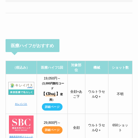
医療ハイフがおすすめ
対象部
（税込み）
医療ハイフ1回
機械
ショット数
位
19,050円～
（3,000円割引コー
ド
全顔+あ
ウルトラセ
【
t3huj
】
不明
使
ご下
ルQ＋
用）
キレイパス
詳細ページ
29,800円～
ウルトラセ
650ショッ
全顔
ルQ＋
ト
詳細ページ
湘南美容外科クリニック