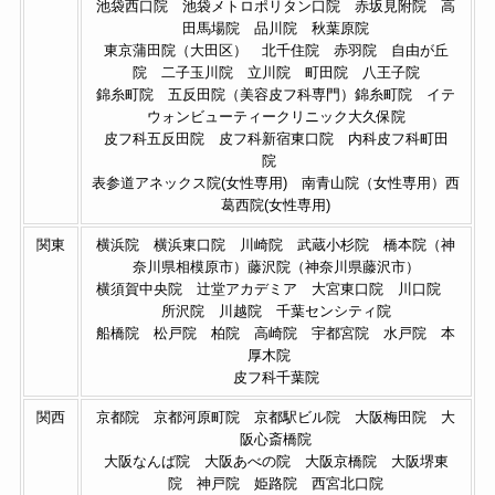
池袋西口院 池袋メトロポリタン口院 赤坂見附院 高
田馬場院 品川院 秋葉原院
東京蒲田院（大田区） 北千住院 赤羽院 自由が丘
院 二子玉川院 立川院 町田院 八王子院
錦糸町院 五反田院（美容皮フ科専門）錦糸町院 イテ
ウォンビューティークリニック大久保院
皮フ科五反田院 皮フ科新宿東口院 内科皮フ科町田
院
表参道アネックス院(女性専用) 南青山院（女性専用）西
葛西院(女性専用)
関東
横浜院 横浜東口院 川崎院 武蔵小杉院 橋本院（神
奈川県相模原市）藤沢院（神奈川県藤沢市）
横須賀中央院 辻堂アカデミア 大宮東口院 川口院
所沢院 川越院 千葉センシティ院
船橋院 松戸院 柏院 高崎院 宇都宮院 水戸院 本
厚木院
皮フ科千葉院
関西
京都院 京都河原町院 京都駅ビル院 大阪梅田院 大
阪心斎橋院
大阪なんば院 大阪あべの院 大阪京橋院 大阪堺東
院 神戸院 姫路院 西宮北口院