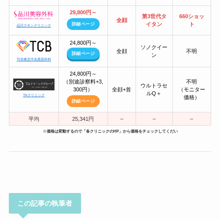
29,800円～
第3世代タ
660ショッ
全顔
イタン
ト
詳細ページ
品川スキンクリニック
24,800円～
ソノクイー
全顔
不明
詳細ページ
ン
TCB東京中央美容外科
24,800円～
（別途診察料+3,
不明
ウルトラセ
300円）
全顔+首
（モニター
ルQ＋
TAクリニック
価格）
詳細ページ
平均
25,341円
–
–
–
※
価格は変動するので「各クリニックのHP」から価格をチェックしてくだい
この記事の執筆者