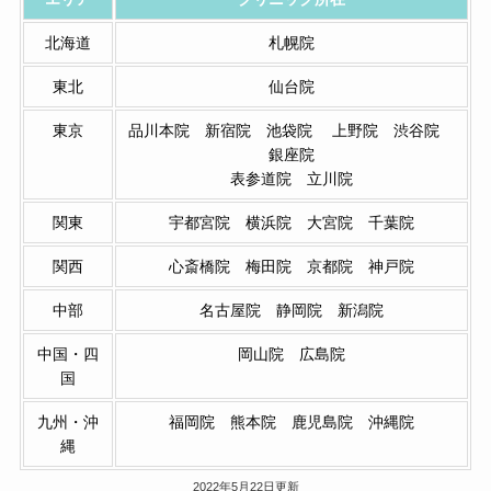
北海道
札幌院
東北
仙台院
東京
品川本院 新宿院 池袋院 上野院 渋谷院
銀座院
表参道院 立川院
関東
宇都宮院 横浜院 大宮院 千葉院
関西
心斎橋院 梅田院 京都院 神戸院
中部
名古屋院 静岡院 新潟院
中国・四
岡山院 広島院
国
九州・沖
福岡院 熊本院 鹿児島院 沖縄院
縄
2022年5月22日更新