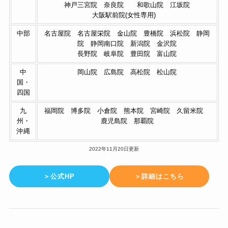
神戸三宮院 奈良院 和歌山院 江坂院
大阪駅前院(女性専用)
中部
名古屋院 名古屋栄院 金山院 豊橋院 浜松院 静岡
院 静岡南口院 新潟院 金沢院
長野院 岐阜院 豊田院 富山院
中
岡山院 広島院 高松院 松山院
国・
四国
九
福岡院 博多院 小倉院 熊本院 宮崎院 久留米院
州・
鹿児島院 那覇院
沖縄
2022年11月20日更新
＞公式HP
＞詳細はこちら