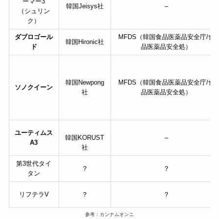
ーマー3
韓国Jeisys社
–
（シュリン
ク）
ダブロゴール
MFDS（韓国食品医薬品安全庁/食
韓国Hironic社
ド
品医薬品安全処）
韓国Newpong
MFDS（韓国食品医薬品安全庁/食
ソノクイーン
社
品医薬品安全処）
ユーティムス
韓国KORUST
–
A3
社
第3世代タイ
？
？
タン
リフテラV
？
？
参考：カンナムオンニ