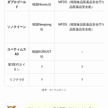
ダブロゴール
MFDS（韓国食品医薬品安全庁/食
韓国Hironic社
ド
品医薬品安全処）
韓国Newpong
MFDS（韓国食品医薬品安全庁/食
ソノクイーン
社
品医薬品安全処）
ユーティムス
韓国KORUST
–
A3
社
第3世代タイ
？
？
タン
リフテラV
？
？
参考：カンナムオンニ