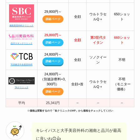
29,800円～
ウルトラセ
650ショッ
全顔
ルQ＋
ト
詳細ページ
湘南美容外科クリニック
29,800円～
第3世代タ
660ショッ
全顔
イタン
ト
詳細ページ
品川スキンクリニック
24,800円～
ソノクイー
全顔
不明
詳細ページ
ン
TCB東京中央美容外科
24,800円～
（別途診察料+3,
不明
ウルトラセ
300円）
全顔+首
（モニター
ルQ＋
TAクリニック
価格）
詳細ページ
平均
25,341円
–
–
–
※
価格は変動するので「各クリニックのHP」から価格をチェックしてくだい
キレイパスと大手美容外科の湘南と品川が最高
に良いね😊👍