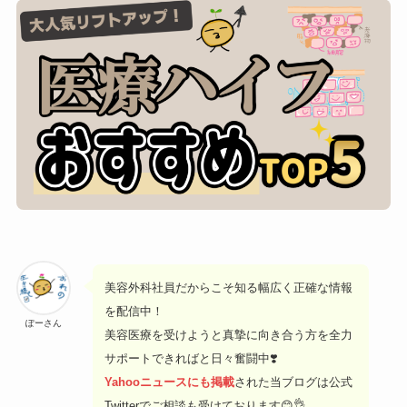
美容外科社員だからこそ知る幅広く正確な情報
を配信中！
ぽーさん
美容医療を受けようと真摯に向き合う方を全力
サポートできればと日々奮闘中❣️
Yahooニュースにも掲載
された当ブログは公式
Twitterでご相談も受けております😊👌