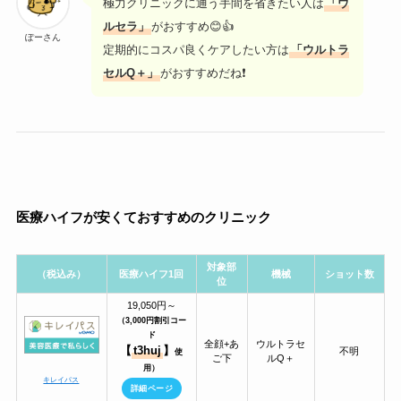
極力クリニックに通う手間を省きたい人は
「ウ
ルセラ」
がおすすめ😊👍
ぽーさん
定期的にコスパ良くケアしたい方は
「ウルトラ
セルQ＋」
がおすすめだね❗
医療ハイフが安くておすすめのクリニック
対象部
（税込み）
医療ハイフ1回
機械
ショット数
位
19,050円～
（3,000円割引コー
ド
全顔+あ
ウルトラセ
【
t3huj
】
不明
使
ご下
ルQ＋
用）
キレイパス
詳細ページ