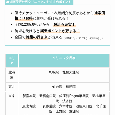
湘南美容外科クリニックのおすすめポイント
優待チケットクーポン・友達紹介制度があるから
通常価
格よりお得
に施術が受けられる！
全国123院規模だから、
保証も充実！
施術を受けると
楽天ポイントが貯まる！
全国で
施術の行き来
が出来る
（※施術によって出来ない可能性あり）
エリ
クリニック所在
ア
北海
札幌院 札幌大通院
道
東北
仙台院 福島院
東京
新宿本院 新宿南口院 銀座院Regno銀座院 新橋銀座
口院 渋谷院
恵比寿院 表参道院 六本木院 池袋東口院 北千住
院 上野院 豊洲院